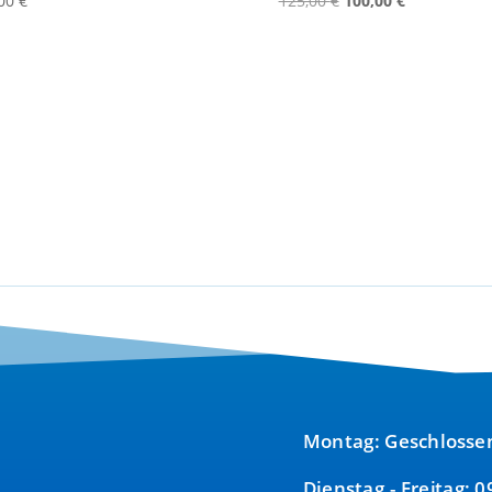
,00
€
125,00
€
100,00
€
Preis
Preis
war:
ist:
125,00 €
100,00 €.
Montag: Geschlosse
Dienstag - Freitag: 