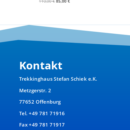
Ursprünglicher
Aktueller
110,00
€
85,00
€
Preis
Preis
war:
ist:
110,00 €
85,00 €.
Kontakt
Trekkinghaus Stefan Schiek e.K.
Metzgerstr. 2
77652 Offenburg
Tel. +49 781 71916
Fax +49 781 71917