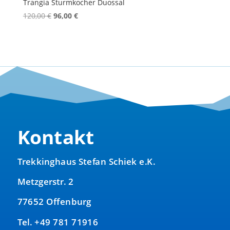
Trangia Sturmkocher Duossal
Ursprünglicher
Aktueller
120,00
€
96,00
€
Preis
Preis
war:
ist:
120,00 €
96,00 €.
Kontakt
Trekkinghaus Stefan Schiek e.K.
Metzgerstr. 2
77652 Offenburg
Tel. +49 781 71916