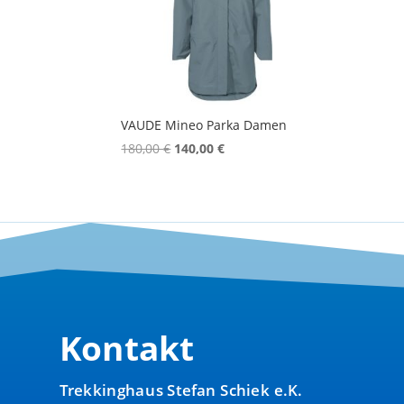
VAUDE Mineo Parka Damen
Ursprünglicher
Aktueller
180,00
€
140,00
€
Preis
Preis
war:
ist:
180,00 €
140,00 €.
Kontakt
Trekkinghaus Stefan Schiek e.K.