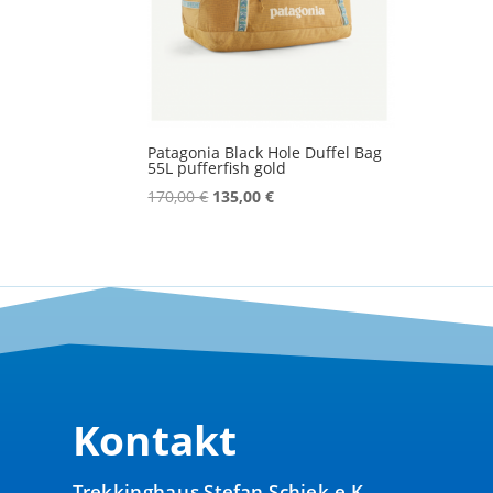
Patagonia Black Hole Duffel Bag
55L pufferfish gold
Ursprünglicher
Aktueller
170,00
€
135,00
€
Preis
Preis
war:
ist:
170,00 €
135,00 €.
Kontakt
Trekkinghaus Stefan Schiek e.K.